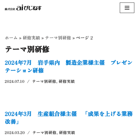
コ
ン
テ
ホーム
»
研修実績
»
テーマ別研修
»
ページ 2
ン
テーマ別研修
ツ
へ
2024年7月 岩手県内 製造企業様主催 プレゼン
ス
テーション研修
キ
ッ
2024.07.10
テーマ別研修
,
研修実績
プ
2024年3月 生産組合様主催 「成果を上げる業務
改善」
2024.03.20
テーマ別研修
,
研修実績