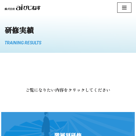
コ
ン
研修実績
テ
ン
TRAINING RESULTS
ツ
へ
ス
キ
ッ
プ
ご覧になりたい内容をクリックしてください
階層別研修